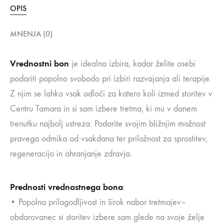
OPIS
MNENJA (0)
Vrednostni bon
je idealna izbira, kadar želite osebi
podariti popolno svobodo pri izbiri razvajanja ali terapije.
Z njim se lahko vsak odloči za katero koli izmed storitev v
Centru Tamara in si sam izbere tretma, ki mu v danem
trenutku najbolj ustreza. Podarite svojim bližnjim možnost
pravega odmika od vsakdana ter priložnost za sprostitev,
regeneracijo in ohranjanje zdravja.
Prednosti vrednostnega bona
:
• Popolna prilagodljivost in širok nabor tretmajev–
obdarovanec si storitev izbere sam glede na svoje želje