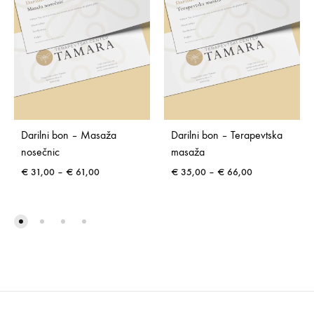
Darilni bon – Masaža
Darilni bon – Terapevtska
nosečnic
masaža
Cenovni
Cenovni
€
31,00
–
€
61,00
€
35,00
–
€
66,00
razpon:
razpon:
od
od
€ 31,00
€ 35,00
do
do
€ 61,00
€ 66,00