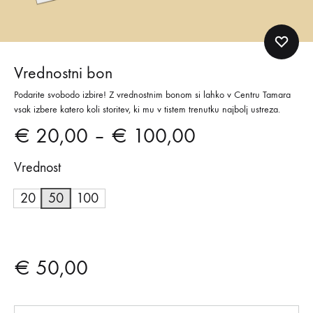
Vrednostni bon
Podarite svobodo izbire! Z vrednostnim bonom si lahko v Centru Tamara
vsak izbere katero koli storitev, ki mu v tistem trenutku najbolj ustreza.
Cenovni
€
20,00
–
€
100,00
razpon:
Vrednost
od
20
50
100
€ 20,00
do
€
50,00
€ 100,00